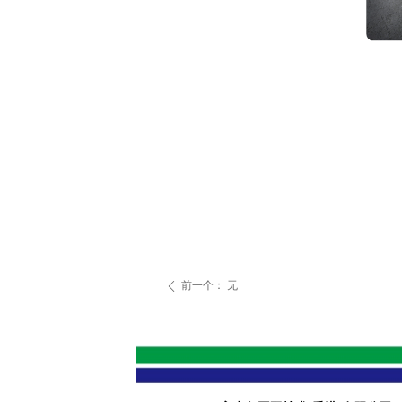
前一个：
无
ꄴ