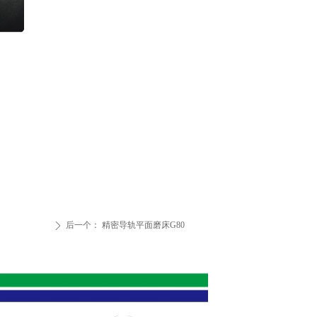
后一个：
精密导轨平面磨床G80
ꄲ