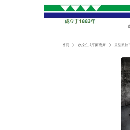
首页
ꄲ
数控立式平面磨床
ꄲ
重型数控平面