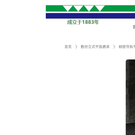
首页
ꄲ
数控立式平面磨床
ꄲ
精密导轨平