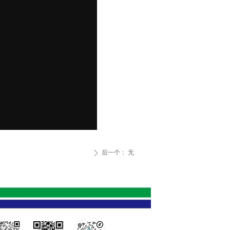
后一个：
无
ꄲ