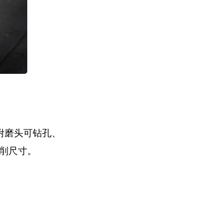
附磨头可钻孔、
磨削尺寸。