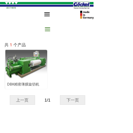
끀
끀
共
1
个产品
DBK精密薄膜旋切机
上一页
1
/
1
下一页