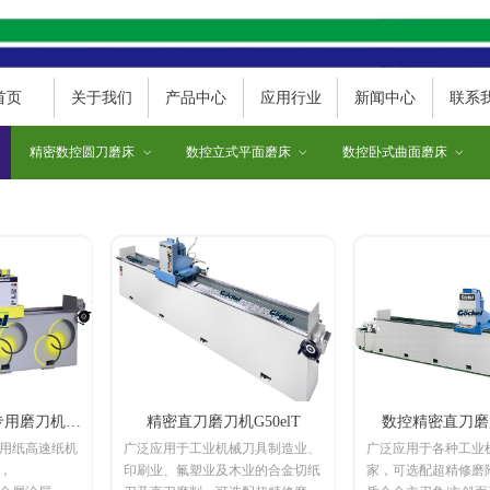
首页
关于我们
产品中心
应用行业
新闻中心
联系
精密数控圆刀磨床
数控立式平面磨床
数控卧式曲面磨床
ꀁ
ꀁ
ꀁ
专用磨刀机
精密直刀磨刀机G50elT
数控精密直刀磨床
用纸高速纸机
广泛应用于工业机械刀具制造业、
广泛应用于各种工业
，
印刷业、氟塑业及木业的合金切纸
家，可选配超精修磨